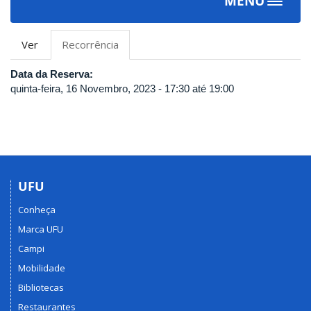
MENU
Toggle
navigat
Abas
Ver
Recorrência
(aba
primárias
ativa)
Data da Reserva:
quinta-feira, 16 Novembro, 2023 -
17:30
até
19:00
UFU
Conheça
Marca UFU
Campi
Mobilidade
Bibliotecas
Restaurantes