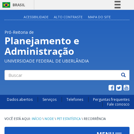
BRASIL
Simplifique!
ACESSIBILIDADE
ALTO CONTRASTE
MAPA DO SITE
Comunica BR
Pró-Reitoria de
Participe
Planejamento e
Acesso à informação
Administração
Legislação
Canais
UNIVERSIDADE FEDERAL DE UBERLÂNDIA
Buscar
Dados abertos
Serviços
Telefones
Perguntas frequentes
Fale conosco
INÍCIO
\
NODE
\
PET ESTATÍSTICA
\
RECORRÊNCIA