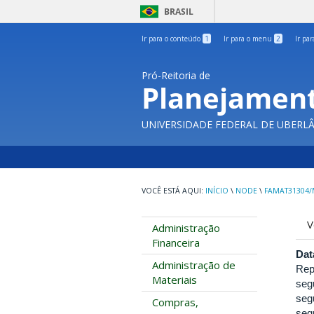
BRASIL
Ir para o conteúdo
1
Ir para o menu
2
Ir pa
Pró-Reitoria de
Planejament
UNIVERSIDADE FEDERAL DE UBERL
INÍCIO
\
NODE
\
FAMAT31304/
A
V
Administração
p
Financeira
Dat
Administração de
Rep
Materiais
seg
seg
Compras,
seg