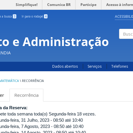
Simplifique!
Comunica BR
Participe
Acesso à infor
ACESSIBIL
ra a busca
3
Ir para o rodapé
4
o e Administração
Busc
ÂNDIA
Dados abertos
Serviços
Telefones
MATEMÁTICA
\
RECORRÊNCIA
bas
er
Recorrência
(aba
rimárias
ativa)
a da Reserva:
ete toda semana toda(o) Segunda-feira 18 vezes.
unda-feira, 31 Julho, 2023 -
08:50
até
10:40
unda-feira, 7 Agosto, 2023 -
08:50
até
10:40
unda-feira, 14 Agosto, 2023 -
08:50
até
10:40