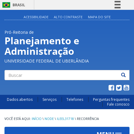
BRASIL
Simplifique!
ACESSIBILIDADE
ALTO CONTRASTE
MAPA DO SITE
Comunica BR
Pró-Reitoria de
Participe
Planejamento e
Acesso à informação
Administração
Legislação
Canais
UNIVERSIDADE FEDERAL DE UBERLÂNDIA
Buscar
Dados abertos
Serviços
Telefones
Perguntas frequentes
Fale conosco
INÍCIO
\
NODE
\
ILEEL31718
\
RECORRÊNCIA