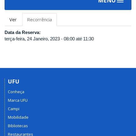
MENU
Toggle
navigat
Abas
Ver
Recorrência
(aba
primárias
ativa)
Data da Reserva:
terça-feira, 24 Janeiro, 2023 -
08:00
até
11:30
UFU
Conheça
Marca UFU
Campi
Mobilidade
Bibliotecas
Restaurantes