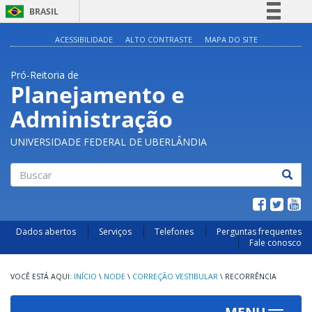
BRASIL
Simplifique!
ACESSIBILIDADE
ALTO CONTRASTE
MAPA DO SITE
Comunica BR
Pró-Reitoria de
Participe
Planejamento e
Acesso à informação
Administração
Legislação
Canais
UNIVERSIDADE FEDERAL DE UBERLÂNDIA
Buscar
Dados abertos
Serviços
Telefones
Perguntas frequentes
Fale conosco
INÍCIO
\
NODE
\
CORREÇÃO VESTIBULAR
\
RECORRÊNCIA