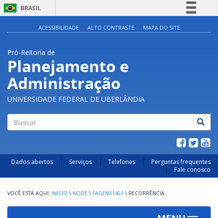
BRASIL
Simplifique!
ACESSIBILIDADE
ALTO CONTRASTE
MAPA DO SITE
Comunica BR
Pró-Reitoria de
Participe
Planejamento e
Acesso à informação
Administração
Legislação
Canais
UNIVERSIDADE FEDERAL DE UBERLÂNDIA
Buscar
Dados abertos
Serviços
Telefones
Perguntas frequentes
Fale conosco
INÍCIO
\
NODE
\
FAGEN31401
\
RECORRÊNCIA