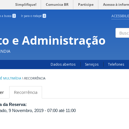
Simplifique!
Comunica BR
Participe
Acesso à infor
ACESSIBIL
ra a busca
3
Ir para o rodapé
4
o e Administração
Busc
ÂNDIA
Dados abertos
Serviços
Telefones
IÊ MULTIMÍDIA
\
RECORRÊNCIA
bas
er
Recorrência
(aba
rimárias
ativa)
a da Reserva:
ado, 9 Novembro, 2019 -
07:00
até
11:00