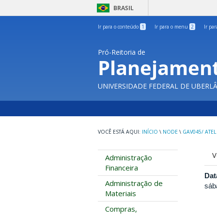
BRASIL
Ir para o conteúdo
1
Ir para o menu
2
Ir pa
Pró-Reitoria de
Planejament
UNIVERSIDADE FEDERAL DE UBERL
INÍCIO
\
NODE
\
GAV045/ ATEL
A
V
Administração
p
Financeira
Dat
Administração de
sáb
Materiais
Compras,