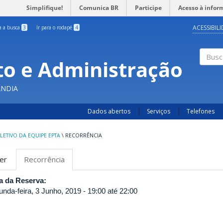
Simplifique!
Comunica BR
Participe
Acesso à infor
ACESSIBIL
ra a busca
3
Ir para o rodapé
4
o e Administração
Busc
ÂNDIA
Dados abertos
Serviços
Telefones
LETIVO DA EQUIPE EPTA
\
RECORRÊNCIA
bas
er
Recorrência
(aba
rimárias
ativa)
a da Reserva:
unda-feira, 3 Junho, 2019 -
19:00
até
22:00