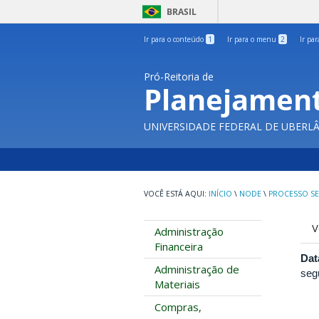
BRASIL
Ir para o conteúdo
1
Ir para o menu
2
Ir pa
Pró-Reitoria de
Planejament
UNIVERSIDADE FEDERAL DE UBERL
INÍCIO
\
NODE
\
PROCESSO SE
A
V
Administração
p
Financeira
Dat
Administração de
seg
Materiais
Compras,