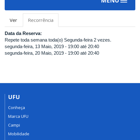
MENU
Toggle
navigat
Abas
Ver
Recorrência
(aba
primárias
ativa)
Data da Reserva:
Repete toda semana toda(o) Segunda-feira 2 vezes.
segunda-feira, 13 Maio, 2019 -
19:00
até
20:40
segunda-feira, 20 Maio, 2019 -
19:00
até
20:40
UFU
Conheça
Marca UFU
Campi
Mobilidade