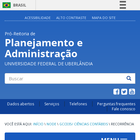
BRASIL
Simplifique!
ACESSIBILIDADE
ALTO CONTRASTE
MAPA DO SITE
Comunica BR
Pró-Reitoria de
Participe
Planejamento e
Acesso à informação
Administração
Legislação
Canais
UNIVERSIDADE FEDERAL DE UBERLÂNDIA
Buscar
Dados abertos
Serviços
Telefones
Perguntas frequentes
Fale conosco
INÍCIO
\
NODE
\
GCC035/ CIÊNCIAS CONTÁBEIS
\
RECORRÊNCIA