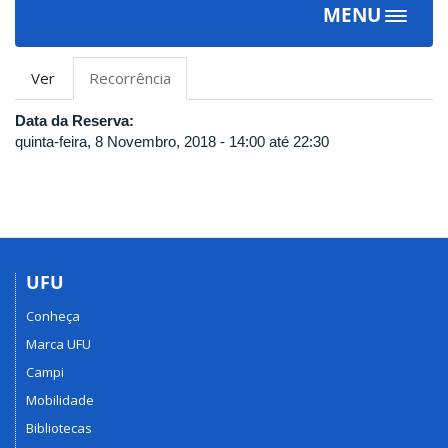
MENU
Toggle
navigat
Abas
Ver
Recorrência
(aba
primárias
ativa)
Data da Reserva:
quinta-feira, 8 Novembro, 2018 -
14:00
até
22:30
UFU
Conheça
Marca UFU
Campi
Mobilidade
Bibliotecas