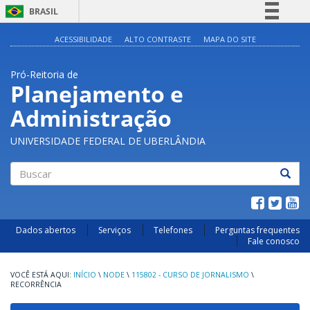
BRASIL
Simplifique!
ACESSIBILIDADE
ALTO CONTRASTE
MAPA DO SITE
Comunica BR
Pró-Reitoria de
Participe
Planejamento e
Acesso à informação
Administração
Legislação
Canais
UNIVERSIDADE FEDERAL DE UBERLÂNDIA
Buscar
Dados abertos
Serviços
Telefones
Perguntas frequentes
Fale conosco
INÍCIO
\
NODE
\
115802 - CURSO DE JORNALISMO
\
RECORRÊNCIA