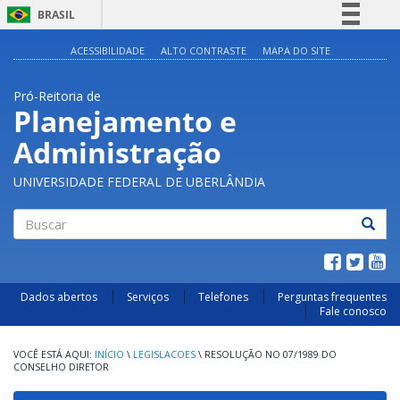
BRASIL
Simplifique!
ACESSIBILIDADE
ALTO CONTRASTE
MAPA DO SITE
Comunica BR
Pró-Reitoria de
Participe
Planejamento e
Acesso à informação
Administração
Legislação
Canais
UNIVERSIDADE FEDERAL DE UBERLÂNDIA
Buscar
Dados abertos
Serviços
Telefones
Perguntas frequentes
Fale conosco
INÍCIO
\
LEGISLACOES
\
RESOLUÇÃO NO 07/1989 DO
CONSELHO DIRETOR