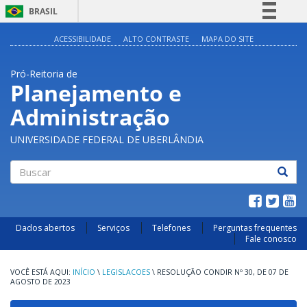
BRASIL
Simplifique!
ACESSIBILIDADE
ALTO CONTRASTE
MAPA DO SITE
Comunica BR
Pró-Reitoria de
Participe
Planejamento e
Acesso à informação
Administração
Legislação
Canais
UNIVERSIDADE FEDERAL DE UBERLÂNDIA
Buscar
Dados abertos
Serviços
Telefones
Perguntas frequentes
Fale conosco
INÍCIO
\
LEGISLACOES
\
RESOLUÇÃO CONDIR Nº 30, DE 07 DE
AGOSTO DE 2023