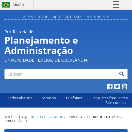
BRASIL
Simplifique!
ACESSIBILIDADE
ALTO CONTRASTE
MAPA DO SITE
Comunica BR
Pró-Reitoria de
Participe
Planejamento e
Acesso à informação
Administração
Legislação
Canais
UNIVERSIDADE FEDERAL DE UBERLÂNDIA
Buscar
Dados abertos
Serviços
Telefones
Perguntas frequentes
Fale conosco
INÍCIO
\
LEGISLACOES
\
PORTARIA R Nº 1102 DE 11/11/2015 -
ESPAÇO FÍSICO