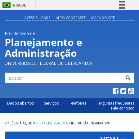
BRASIL
Simplifique!
ACESSIBILIDADE
ALTO CONTRASTE
MAPA DO SITE
Comunica BR
Pró-Reitoria de
Participe
Planejamento e
Acesso à informação
Administração
Legislação
Canais
UNIVERSIDADE FEDERAL DE UBERLÂNDIA
Buscar
Dados abertos
Serviços
Telefones
Perguntas frequentes
Fale conosco
INÍCIO
\
LEGISLACOES
\
INSTRUÇÃO NORMATIVA