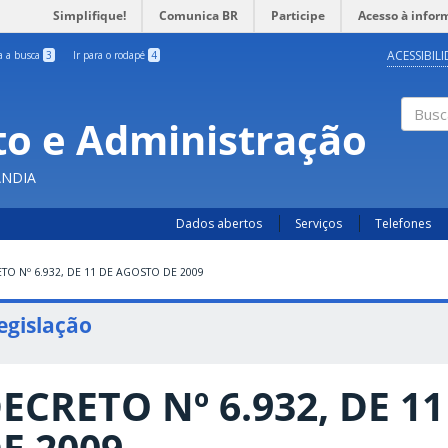
Simplifique!
Comunica BR
Participe
Acesso à infor
ACESSIBIL
ra a busca
3
Ir para o rodapé
4
o e Administração
Busc
ÂNDIA
Dados abertos
Serviços
Telefones
TO Nº 6.932, DE 11 DE AGOSTO DE 2009
egislação
ECRETO Nº 6.932, DE 1
E 2009