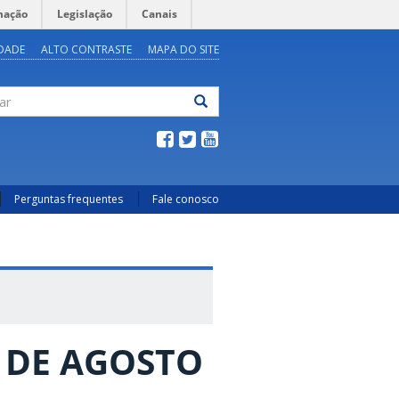
mação
Legislação
Canais
IDADE
ALTO CONTRASTE
MAPA DO SITE
ar
Perguntas frequentes
Fale conosco
1 DE AGOSTO