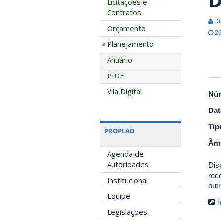
Licitações e
Contratos
Di
Orçamento
26
Planejamento
Anuário
PIDE
Vila Digital
Nú
Dat
Tip
PROPLAD
Âmb
Agenda de
Autoridades
Dis
rec
Institucional
out
Equipe
h
Legislações