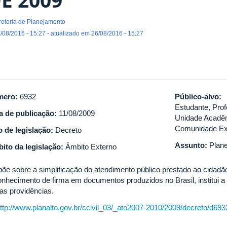
retoria de Planejamento
/08/2016 - 15:27 - atualizado em 26/08/2016 - 15:27
mero:
6932
Público-alvo:
Estudante, Prof
a de publicação:
11/08/2009
Unidade Acadêm
Comunidade Ex
o de legislação:
Decreto
Assunto:
Plan
ito da legislação:
Âmbito Externo
põe sobre a simplificação do atendimento público prestado ao cidadão,
onhecimento de firma em documentos produzidos no Brasil, institui a
ras providências.
ttp://www.planalto.gov.br/ccivil_03/_ato2007-2010/2009/decreto/d69