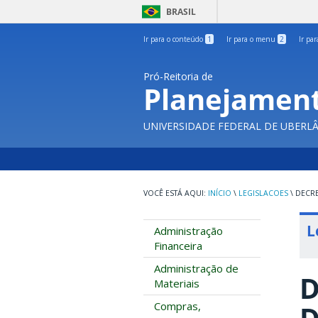
BRASIL
Ir para o conteúdo
1
Ir para o menu
2
Ir pa
Pró-Reitoria de
Planejament
UNIVERSIDADE FEDERAL DE UBERL
INÍCIO
\
LEGISLACOES
\
DECRE
L
Administração
Financeira
Administração de
D
Materiais
Compras,
D