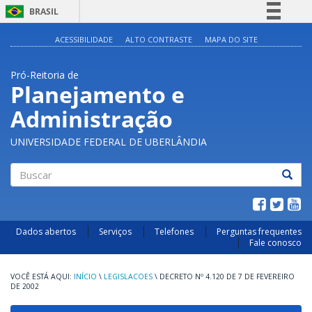
BRASIL
Simplifique!
ACESSIBILIDADE
ALTO CONTRASTE
MAPA DO SITE
Comunica BR
Pró-Reitoria de
Participe
Planejamento e
Acesso à informação
Administração
Legislação
Canais
UNIVERSIDADE FEDERAL DE UBERLÂNDIA
Buscar
Dados abertos
Serviços
Telefones
Perguntas frequentes
Fale conosco
INÍCIO
\
LEGISLACOES
\
DECRETO Nº 4.120 DE 7 DE FEVEREIRO
DE 2002