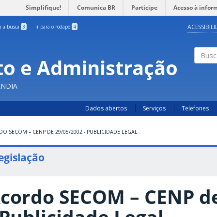
Simplifique!
Comunica BR
Participe
Acesso à infor
ACESSIBIL
ra a busca
3
Ir para o rodapé
4
o e Administração
Busc
ÂNDIA
Dados abertos
Serviços
Telefones
O SECOM – CENP DE 29/05/2002 - PUBLICIDADE LEGAL
egislação
cordo SECOM – CENP de
 Publicidade Legal