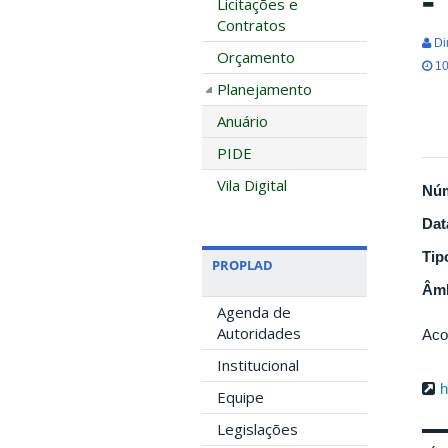
Licitações e
Contratos
Di
Orçamento
10
Planejamento
Anuário
PIDE
Vila Digital
Nú
Dat
Tip
PROPLAD
Âmb
Agenda de
Autoridades
Aco
Institucional
h
Equipe
Legislações