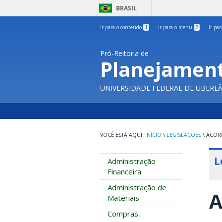
BRASIL
Ir para o conteúdo
1
Ir para o menu
2
Ir pa
Pró-Reitoria de
Planejament
UNIVERSIDADE FEDERAL DE UBERL
INÍCIO
\
LEGISLACOES
\
ACORD
L
Administração
Financeira
Administração de
A
Materiais
Compras,
-