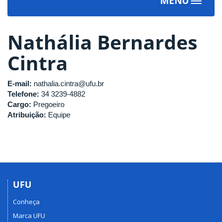
MENU
Toggle
navigat
Nathália Bernardes
Cintra
E-mail:
nathalia.cintra@ufu.br
Telefone:
34 3239-4882
Cargo:
Pregoeiro
Atribuição:
Equipe
UFU
Conheça
Marca UFU