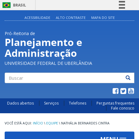
BRASIL
Simplifique!
ACESSIBILIDADE
ALTO CONTRASTE
MAPA DO SITE
Comunica BR
Pró-Reitoria de
Participe
Planejamento e
Acesso à informação
Administração
Legislação
Canais
UNIVERSIDADE FEDERAL DE UBERLÂNDIA
Buscar
Dados abertos
Serviços
Telefones
Perguntas frequentes
Fale conosco
INÍCIO
\
EQUIPE
\
NATHÁLIA BERNARDES CINTRA