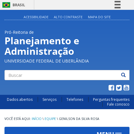
BRASIL
Simplifique!
ACESSIBILIDADE
ALTO CONTRASTE
MAPA DO SITE
Comunica BR
Pró-Reitoria de
Participe
Planejamento e
Acesso à informação
Administração
Legislação
Canais
UNIVERSIDADE FEDERAL DE UBERLÂNDIA
Buscar
Dados abertos
Serviços
Telefones
Perguntas frequentes
Fale conosco
INÍCIO
\
EQUIPE
\
GENILSON DA SILVA ROSA