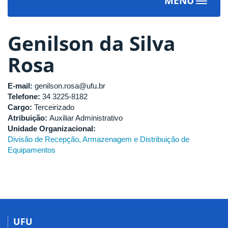
MENU
Toggle
navigat
Genilson da Silva
Rosa
E-mail:
genilson.rosa@ufu.br
Telefone:
34 3225-8182
Cargo:
Terceirizado
Atribuição:
Auxiliar Administrativo
Unidade Organizacional:
Divisão de Recepção, Armazenagem e Distribuição de
Equipamentos
UFU