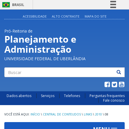
BRASIL
Simplifique!
ACESSIBILIDADE
ALTO CONTRASTE
MAPA DO SITE
Comunica BR
Pró-Reitoria de
Participe
Planejamento e
Acesso à informação
Administração
Legislação
Canais
UNIVERSIDADE FEDERAL DE UBERLÂNDIA
Buscar
Dados abertos
Serviços
Telefones
Perguntas frequentes
Fale conosco
INÍCIO
\
CENTRAL DE CONTEUDOS
\
LINKS
\
2010
\
08