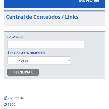
MENU
Toggle
navigat
Central de Conteúdos / Links
PALAVRAS
ÁREA DE ATENDIMENTO
PESQUISAR
22/07/2016
18:00