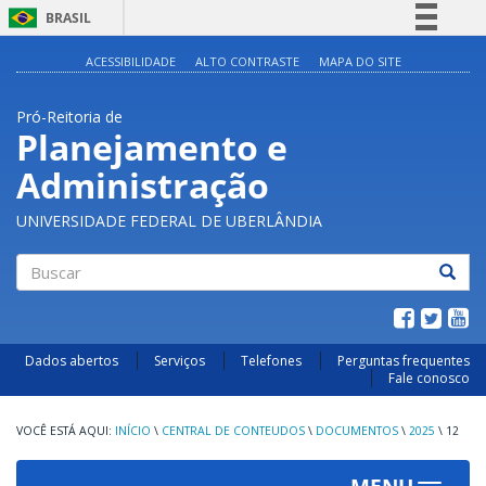
BRASIL
Simplifique!
ACESSIBILIDADE
ALTO CONTRASTE
MAPA DO SITE
Comunica BR
Pró-Reitoria de
Participe
Planejamento e
Acesso à informação
Administração
Legislação
Canais
UNIVERSIDADE FEDERAL DE UBERLÂNDIA
Buscar
Dados abertos
Serviços
Telefones
Perguntas frequentes
Fale conosco
INÍCIO
\
CENTRAL DE CONTEUDOS
\
DOCUMENTOS
\
2025
\
12