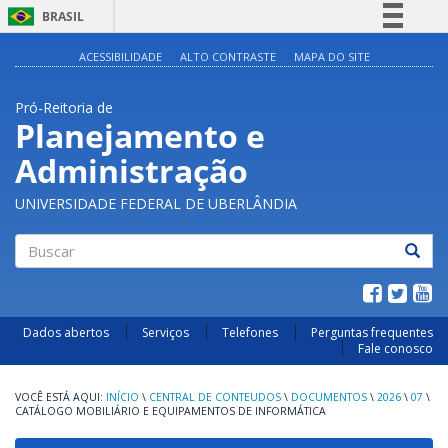
BRASIL
Simplifique!
ACESSIBILIDADE
ALTO CONTRASTE
MAPA DO SITE
Comunica BR
Pró-Reitoria de
Participe
Planejamento e
Acesso à informação
Administração
Legislação
Canais
UNIVERSIDADE FEDERAL DE UBERLÂNDIA
Buscar
Dados abertos
Serviços
Telefones
Perguntas frequentes
Fale conosco
INÍCIO
\
CENTRAL DE CONTEUDOS
\
DOCUMENTOS
\
2026
\
07
\
CATÁLOGO MOBILIÁRIO E EQUIPAMENTOS DE INFORMÁTICA