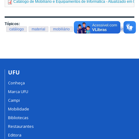
Catálogo de Mobiliário e Equipamentos de Informática - Atualizado em 03
Tópicos:
catálogo
material
mobiliário
equipamentos
informática
UFU
Conheça
Marca UFU
Campi
Mobilidade
Bibliotecas
Restaurantes
Editora