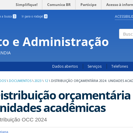
Simplifique!
Comunica BR
Participe
Acesso à infor
ACESSIBIL
ra a busca
3
Ir para o rodapé
4
o e Administração
Busc
ÂNDIA
Dados abertos
Serviços
Telefones
UDOS
\
DOCUMENTOS
\
2023
\
12
\
DISTRIBUIÇÃO ORÇAMENTÁRIA 2024: UNIDADES ACA
istribuição orçamentária 
nidades acadêmicas
stribuição OCC 2024
riana