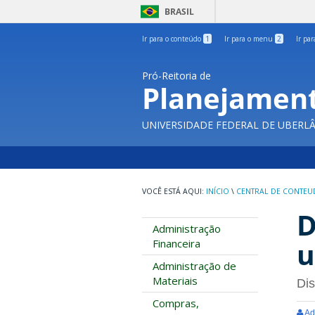
BRASIL
Ir para o conteúdo
1
Ir para o menu
2
Ir pa
Pró-Reitoria de
Planejament
UNIVERSIDADE FEDERAL DE UBERL
INÍCIO
\
CENTRAL DE CONTE
D
Administração
u
Financeira
Administração de
Materiais
Di
Compras,
Ad