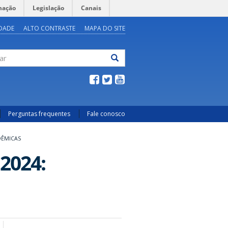
mação
Legislação
Canais
IDADE
ALTO CONTRASTE
MAPA DO SITE
ar
Perguntas frequentes
Fale conosco
DÊMICAS
2024: