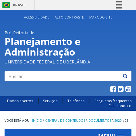
BRASIL
Simplifique!
ACESSIBILIDADE
ALTO CONTRASTE
MAPA DO SITE
Comunica BR
Pró-Reitoria de
Participe
Planejamento e
Acesso à informação
Administração
Legislação
Canais
UNIVERSIDADE FEDERAL DE UBERLÂNDIA
Buscar
Dados abertos
Serviços
Telefones
Perguntas frequentes
Fale conosco
INÍCIO
\
CENTRAL DE CONTEUDOS
\
DOCUMENTOS
\
2020
\
05