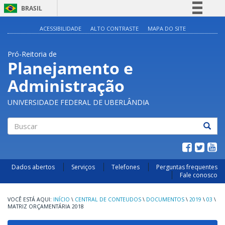
BRASIL
Simplifique!
ACESSIBILIDADE
ALTO CONTRASTE
MAPA DO SITE
Comunica BR
Pró-Reitoria de
Participe
Planejamento e
Acesso à informação
Administração
Legislação
Canais
UNIVERSIDADE FEDERAL DE UBERLÂNDIA
Buscar
Dados abertos
Serviços
Telefones
Perguntas frequentes
Fale conosco
INÍCIO
\
CENTRAL DE CONTEUDOS
\
DOCUMENTOS
\
2019
\
03
\
MATRIZ ORÇAMENTÁRIA 2018