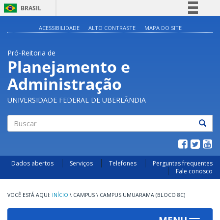
BRASIL
Simplifique!
ACESSIBILIDADE
ALTO CONTRASTE
MAPA DO SITE
Comunica BR
Pró-Reitoria de
Participe
Planejamento e
Acesso à informação
Administração
Legislação
Canais
UNIVERSIDADE FEDERAL DE UBERLÂNDIA
Buscar
Dados abertos
Serviços
Telefones
Perguntas frequentes
Fale conosco
INÍCIO
\
CAMPUS
\
CAMPUS UMUARAMA (BLOCO 8C)