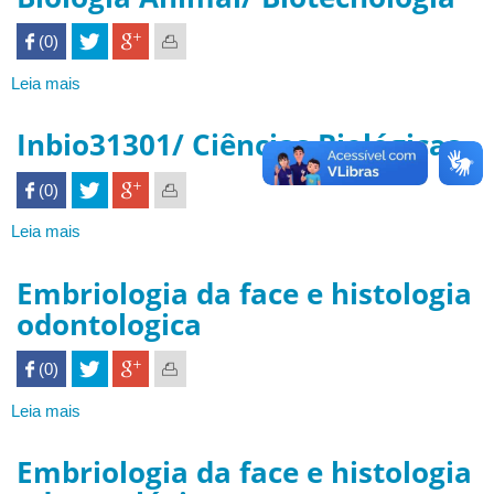
Serviços
de
 (0)

Enfermagem
I
Leia mais
sobre
Biologia
Animal/
Inbio31301/ Ciências Biológicas
Biotecnologia
 (0)

Leia mais
sobre
Inbio31301/
Ciências
Embriologia da face e histologia
Biológicas
odontologica
 (0)

Leia mais
sobre
Embriologia
da
Embriologia da face e histologia
face