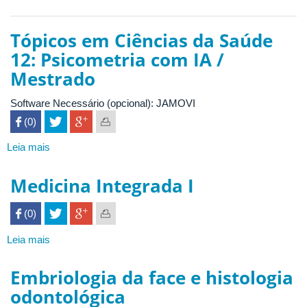
Tópicos em Ciências da Saúde
12: Psicometria com IA /
Mestrado
Software Necessário (opcional): JAMOVI
 (0)

Leia mais
sobre
Tópicos
em
Medicina Integrada I
Ciências
da
 (0)

Saúde
12:
Leia mais
sobre
Psicometria
Medicina
com
Integrada
Embriologia da face e histologia
IA
I
odontológica
/
Mestrado