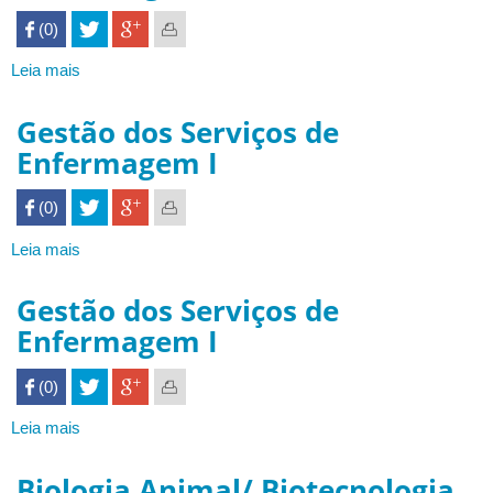
 (0)

Leia mais
sobre
Embriologia
da
Gestão dos Serviços de
face
Enfermagem I
e
histologia
 (0)

odontológica
Leia mais
sobre
Gestão
dos
Gestão dos Serviços de
Serviços
Enfermagem I
de
Enfermagem
 (0)

I
Leia mais
sobre
Gestão
dos
Biologia Animal/ Biotecnologia