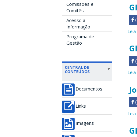
Comissões e
G
Comitês
Acesso à
 

Informação
Leia
Programa de
Gestão
GE
 

CENTRAL DE
CONTEÚDOS
Leia
J
Documentos
 

Links
Leia
Imagens
G