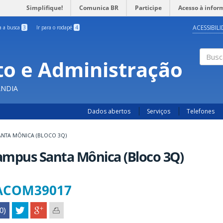
Simplifique!
Comunica BR
Participe
Acesso à infor
ACESSIBIL
ra a busca
3
Ir para o rodapé
4
o e Administração
Busc
ÂNDIA
Dados abertos
Serviços
Telefones
NTA MÔNICA (BLOCO 3Q)
ampus Santa Mônica (Bloco 3Q)
ACOM39017
(0)