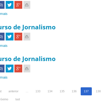
(0)
 mais
sobre
GES035
urso de Jornalismo
(0)
 mais
sobre
Curso
de
urso de Jornalismo
Jornalismo
(0)
 mais
sobre
Curso
de
st
anterior
…
133
134
135
136
137
138
Jornalismo
róximo
last