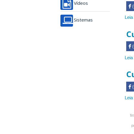
Vídeos
 

Leia
Sistemas
C
 

Leia
C
 

Leia
fir
p