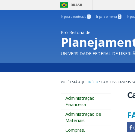
BRASIL
Ir para o conteúdo
1
Ir para o menu
2
Ir pa
Pró-Reitoria de
Planejament
UNIVERSIDADE FEDERAL DE UBERL
INÍCIO
\
CAMPUS
\
CAMPUS SA
C
Administração
Financeira
F
Administração de
Materiais
 

Compras,