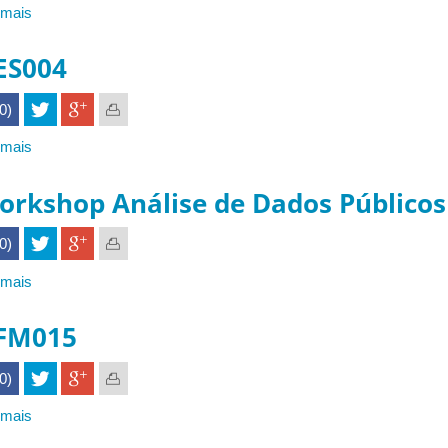
 mais
sobre
FACOM39017
ES004
(0)
 mais
sobre
GES004
orkshop Análise de Dados Públicos
(0)
 mais
sobre
Workshop
Análise
FM015
de
Dados
(0)
Públicos
 mais
sobre
GFM015