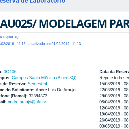
eserva de Laboratório
AU025/ MODELAGEM PA
a Digital 3Q
/02/2019 - 11:13 - atualizado em 01/02/2019 - 11:13
a:
3Q106
Data da Reser
mpus:
Campus Santa Mônica (Bloco 3Q)
Repete toda se
o de Reserva:
Semestral
15/03/2019 -
08
e do Solicitante:
Andre Luis De Araujo
22/03/2019 -
08
efone (Ramal):
32394373
29/03/2019 -
08
ail:
andre.araujo@ufu.br
05/04/2019 -
08
12/04/2019 -
08
19/04/2019 -
08
26/04/2019 -
08
03/05/2019 -
08