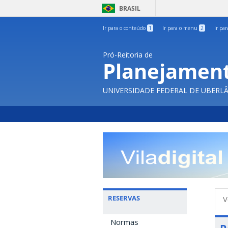
BRASIL
Ir para o conteúdo
1
Ir para o menu
2
Ir pa
Pró-Reitoria de
Planejament
UNIVERSIDADE FEDERAL DE UBERL
A
RESERVAS
V
p
Normas