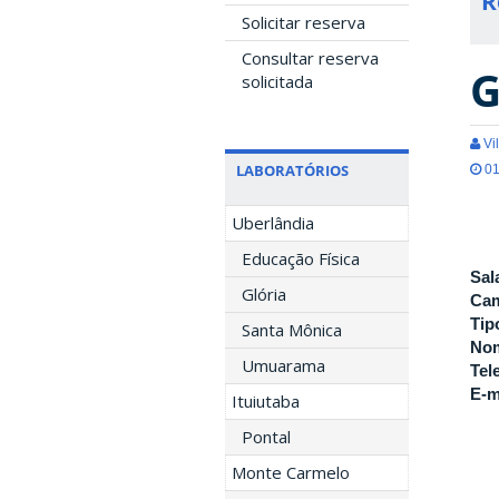
R
Solicitar reserva
Consultar reserva
G
solicitada
Vil
LABORATÓRIOS
01
Uberlândia
Educação Física
Sal
Glória
Ca
Tip
Santa Mônica
Nom
Umuarama
Tel
E-m
Ituiutaba
Pontal
Monte Carmelo