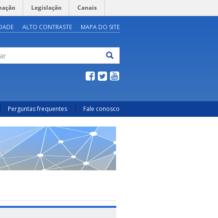
mação
Legislação
Canais
IDADE
ALTO CONTRASTE
MAPA DO SITE
ar
Perguntas frequentes
Fale conosco