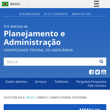
BRASIL
Simplifique!
ACESSIBILIDADE
ALTO CONTRASTE
MAPA DO SITE
Comunica BR
Pró-Reitoria de
Participe
Planejamento e
Acesso à informação
Administração
Legislação
Canais
UNIVERSIDADE FEDERAL DE UBERLÂNDIA
Buscar
Dados abertos
Serviços
Telefones
Perguntas frequentes
Fale conosco
INÍCIO
\
CAMPUS
\
CAMPUS PONTAL (ITUIUTABA)