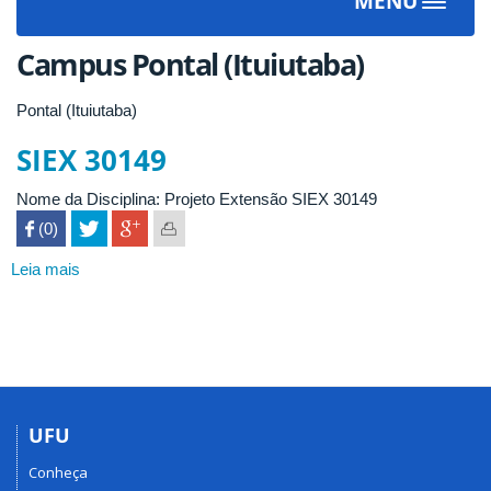
MENU
Toggle
navigat
Campus Pontal (Ituiutaba)
Pontal (Ituiutaba)
SIEX 30149
Nome da Disciplina: Projeto Extensão SIEX 30149
 (0)

Leia mais
sobre
SIEX
30149
UFU
Conheça