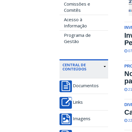
Comissões e
Comitês
Acesso à
Informação
INV
In
Programa de
Gestão
P
07
CENTRAL DE
PR
CONTEÚDOS
No
p
Documentos
21
Links
DIV
Ca
Imagens
22