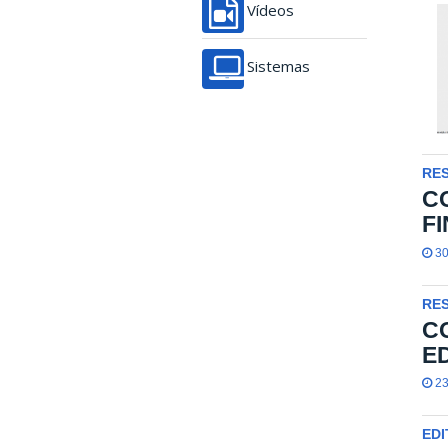
Vídeos
Sistemas
RES
C
FI
30
RES
C
ED
23
EDI