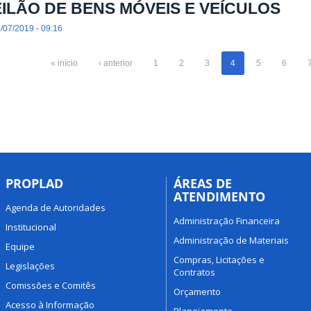
EILÃO DE BENS MÓVEIS E VEÍCULOS
/07/2019 - 09:16
« início
‹ anterior
1
2
3
4
5
6
PROPLAD
ÁREAS DE
ATENDIMENTO
Agenda de Autoridades
Administração Financeira
Institucional
Administração de Materiais
Equipe
Compras, Licitações e
Legislações
Contratos
Comissões e Comitês
Orçamento
Acesso à Informação
Planejamento