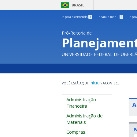
BRASIL
Ir para o conteúdo
1
Ir para o menu
2
Ir pa
Pró-Reitoria de
Planejament
UNIVERSIDADE FEDERAL DE UBERL
INÍCIO
\
ACONTECE
Administração
A
Financeira
Administração de
Materiais
P
Compras,