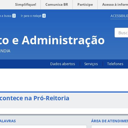
Simplifique!
Comunica BR
Participe
Acesso à infor
ACESSIBIL
ra a busca
3
Ir para o rodapé
4
o e Administração
Busc
ÂNDIA
Dados abertos
Serviços
Telefones
contece na Pró-Reitoria
ALAVRAS
ÁREA DE ATENDIM