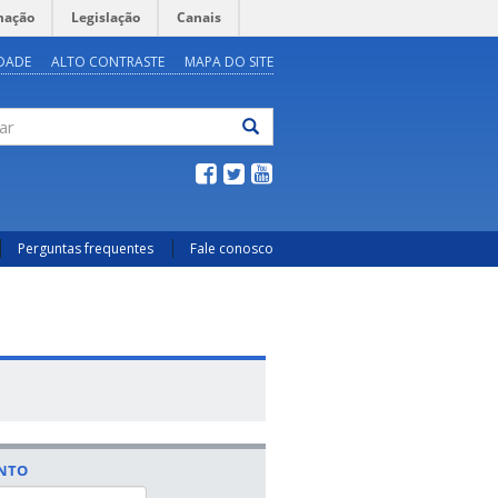
mação
Legislação
Canais
IDADE
ALTO CONTRASTE
MAPA DO SITE
ar
Perguntas frequentes
Fale conosco
ENTO