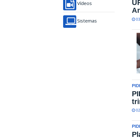
UF
Vídeos
An
03
Sistemas
PID
PI
tr
02
PID
Pl