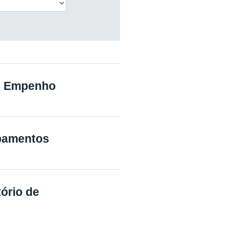
de Empenho
ipamentos
tório de