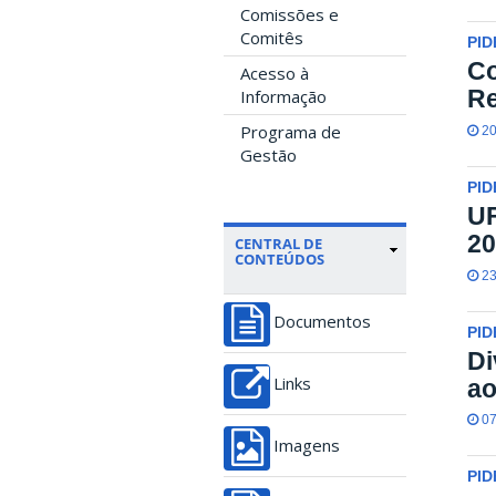
Comissões e
Comitês
PID
Co
Acesso à
Re
Informação
Programa de
20
Gestão
PID
UF
20
CENTRAL DE
CONTEÚDOS
23
Documentos
PID
Di
ao
Links
07
Imagens
PID