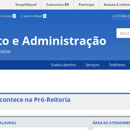
Simplifique!
Comunica BR
Participe
Acesso à infor
ACESSIBIL
ra a busca
3
Ir para o rodapé
4
o e Administração
Busc
ÂNDIA
Dados abertos
Serviços
Telefones
contece na Pró-Reitoria
ALAVRAS
ÁREA DE ATENDIM