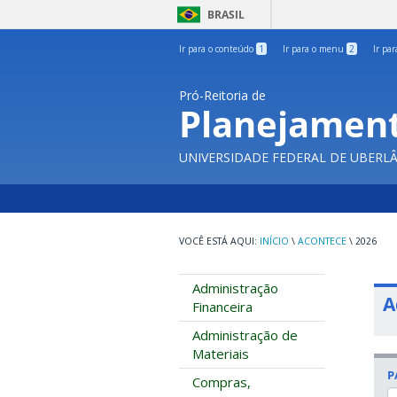
BRASIL
Ir para o conteúdo
1
Ir para o menu
2
Ir pa
Pró-Reitoria de
Planejament
UNIVERSIDADE FEDERAL DE UBERL
INÍCIO
\
ACONTECE
\
2026
Administração
A
Financeira
Administração de
Materiais
P
Compras,