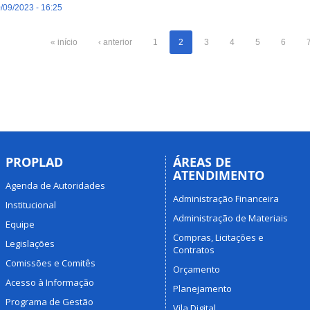
/09/2023 - 16:25
« início
‹ anterior
1
2
3
4
5
6
PROPLAD
ÁREAS DE
ATENDIMENTO
Agenda de Autoridades
Administração Financeira
Institucional
Administração de Materiais
Equipe
Compras, Licitações e
Legislações
Contratos
Comissões e Comitês
Orçamento
Acesso à Informação
Planejamento
Programa de Gestão
Vila Digital