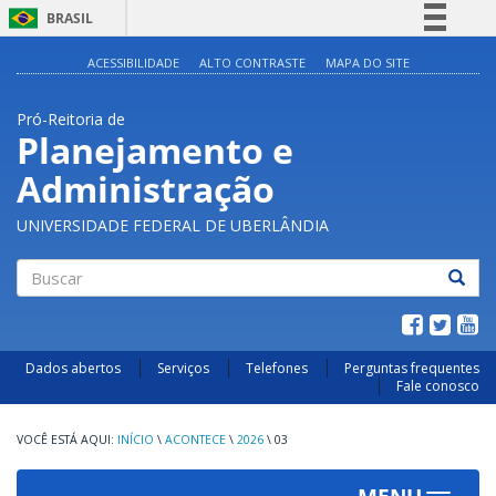
BRASIL
Simplifique!
ACESSIBILIDADE
ALTO CONTRASTE
MAPA DO SITE
Comunica BR
Pró-Reitoria de
Participe
Planejamento e
Acesso à informação
Administração
Legislação
Canais
UNIVERSIDADE FEDERAL DE UBERLÂNDIA
Buscar
Dados abertos
Serviços
Telefones
Perguntas frequentes
Fale conosco
INÍCIO
\
ACONTECE
\
2026
\
03