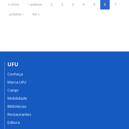
« início
‹ anterior
1
2
3
4
5
6
7
próximo ›
fim »
UFU
Conheça
Marca UFU
Campi
Mobilidade
Bibliotecas
Restaurantes
Editora