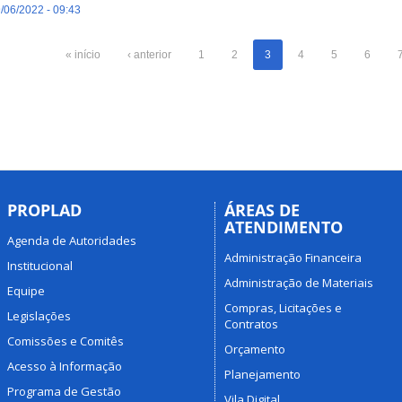
/06/2022 - 09:43
« início
‹ anterior
1
2
3
4
5
6
PROPLAD
ÁREAS DE
ATENDIMENTO
Agenda de Autoridades
Administração Financeira
Institucional
Administração de Materiais
Equipe
Compras, Licitações e
Legislações
Contratos
Comissões e Comitês
Orçamento
Acesso à Informação
Planejamento
Programa de Gestão
Vila Digital