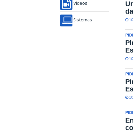
Un
Vídeos
da
Sistemas
10
PID
Pi
Es
10
PID
Pi
Es
10
PID
En
co