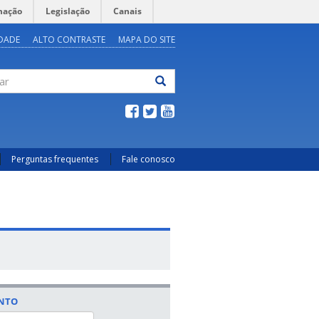
mação
Legislação
Canais
IDADE
ALTO CONTRASTE
MAPA DO SITE
ar
Perguntas frequentes
Fale conosco
ENTO