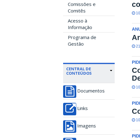
co
Comissões e
Comitês
10
Acesso à
Informação
ANU
An
Programa de
Gestão
21
PID
CENTRAL DE
Co
CONTEÚDOS
De
10
Documentos
PID
Links
Co
10
Imagens
PID