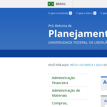
BRASIL
Ir para o conteúdo
1
Ir para o menu
2
Ir pa
Pró-Reitoria de
Planejament
UNIVERSIDADE FEDERAL DE UBERL
INÍCIO
\
ACONTECE
\
2026
\
02
Administração
A
Financeira
Administração de
Materiais
P
Compras,