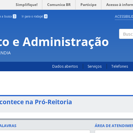
Simplifique!
Comunica BR
Participe
Acesso à infor
ACESSIBIL
ra a busca
3
Ir para o rodapé
4
o e Administração
Busc
ÂNDIA
Dados abertos
Serviços
Telefones
contece na Pró-Reitoria
ALAVRAS
ÁREA DE ATENDIM