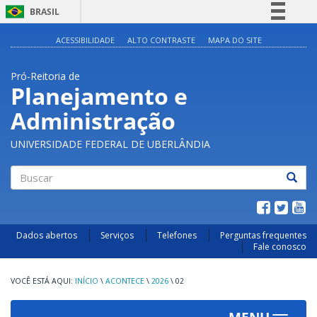
BRASIL
Simplifique!
ACESSIBILIDADE
ALTO CONTRASTE
MAPA DO SITE
Comunica BR
Pró-Reitoria de
Participe
Planejamento e
Acesso à informação
Administração
Legislação
Canais
UNIVERSIDADE FEDERAL DE UBERLÂNDIA
Buscar
Dados abertos
Serviços
Telefones
Perguntas frequentes
Fale conosco
INÍCIO
\
ACONTECE
\
2026
\
02