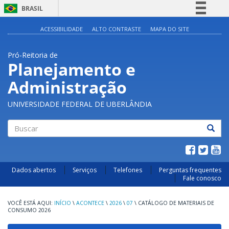
BRASIL
Simplifique!
ACESSIBILIDADE
ALTO CONTRASTE
MAPA DO SITE
Comunica BR
Pró-Reitoria de
Participe
Planejamento e
Acesso à informação
Administração
Legislação
Canais
UNIVERSIDADE FEDERAL DE UBERLÂNDIA
Buscar
Dados abertos
Serviços
Telefones
Perguntas frequentes
Fale conosco
INÍCIO
\
ACONTECE
\
2026
\
07
\
CATÁLOGO DE MATERIAIS DE
CONSUMO 2026