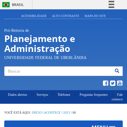
BRASIL
Simplifique!
ACESSIBILIDADE
ALTO CONTRASTE
MAPA DO SITE
Comunica BR
Pró-Reitoria de
Participe
Planejamento e
Acesso à informação
Administração
Legislação
Canais
UNIVERSIDADE FEDERAL DE UBERLÂNDIA
Buscar
Dados abertos
Serviços
Telefones
Perguntas frequentes
Fale
conosco
INÍCIO
\
ACONTECE
\
2023
\
06