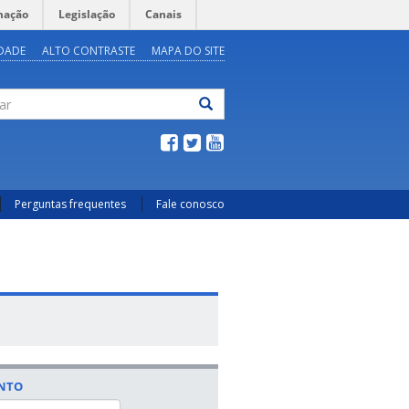
mação
Legislação
Canais
IDADE
ALTO CONTRASTE
MAPA DO SITE
ar
Perguntas frequentes
Fale conosco
ENTO