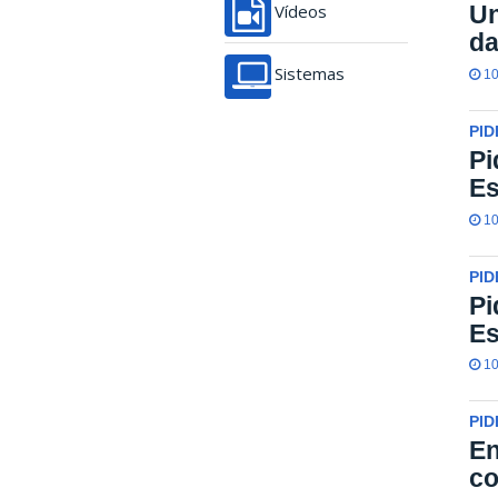
Un
Vídeos
da
Sistemas
10
PID
Pi
Es
10
PID
Pi
Es
10
PID
En
co