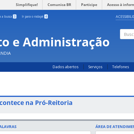
Simplifique!
Comunica BR
Participe
Acesso à infor
ACESSIBIL
ra a busca
3
Ir para o rodapé
4
o e Administração
Busc
ÂNDIA
Dados abertos
Serviços
Telefones
contece na Pró-Reitoria
ALAVRAS
ÁREA DE ATENDIM