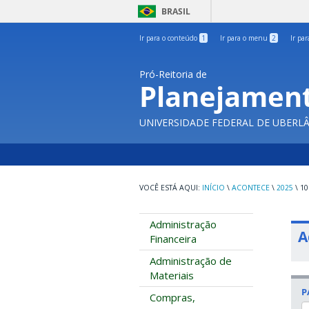
BRASIL
Ir para o conteúdo
1
Ir para o menu
2
Ir pa
Pró-Reitoria de
Planejament
UNIVERSIDADE FEDERAL DE UBERL
INÍCIO
\
ACONTECE
\
2025
\
10
Administração
A
Financeira
Administração de
Materiais
P
Compras,