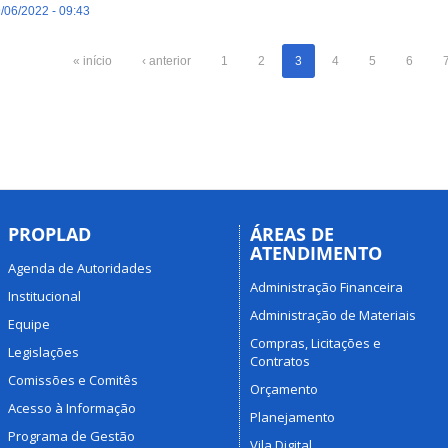
/06/2022 - 09:43
« início
‹ anterior
1
2
3
4
5
6
PROPLAD
ÁREAS DE
ATENDIMENTO
Agenda de Autoridades
Administração Financeira
Institucional
Administração de Materiais
Equipe
Compras, Licitações e
Legislações
Contratos
Comissões e Comitês
Orçamento
Acesso à Informação
Planejamento
Programa de Gestão
Vila Digital