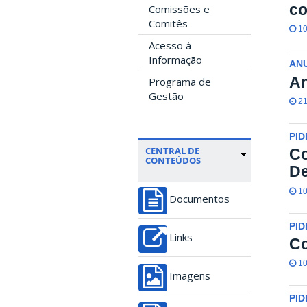
co
Comissões e
Comitês
10
Acesso à
Informação
ANU
An
Programa de
Gestão
21
PID
CENTRAL DE
Co
CONTEÚDOS
De
10
Documentos
PID
Links
Co
10
Imagens
PID