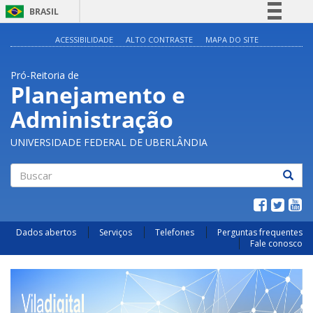
BRASIL
Simplifique!
ACESSIBILIDADE
ALTO CONTRASTE
MAPA DO SITE
Comunica BR
Pró-Reitoria de
Participe
Planejamento e
Acesso à informação
Administração
Legislação
Canais
UNIVERSIDADE FEDERAL DE UBERLÂNDIA
Buscar
Dados abertos
Serviços
Telefones
Perguntas frequentes
Fale conosco