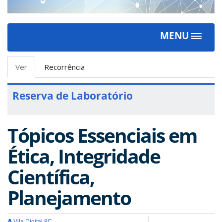
MENU
Toggle
navigat
Abas
Ver
(aba
Recorrência
primárias
ativa)
Reserva de Laboratório
Tópicos Essenciais em
Ética, Integridade
Científica,
Planejamento
Vila Digital 8C