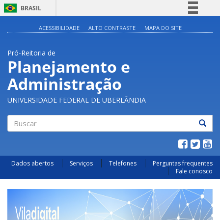
BRASIL
Simplifique!
ACESSIBILIDADE
ALTO CONTRASTE
MAPA DO SITE
Comunica BR
Pró-Reitoria de
Participe
Planejamento e
Acesso à informação
Administração
Legislação
Canais
UNIVERSIDADE FEDERAL DE UBERLÂNDIA
Buscar
Dados abertos
Serviços
Telefones
Perguntas frequentes
Fale conosco