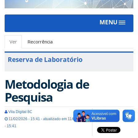
MENU
Toggle
navigat
Abas
Ver
(aba
Recorrência
primárias
ativa)
Reserva de Laboratório
Metodologia de
Pesquisa
Vila Digital 8C
11/02/2026 - 15:41 - atualizado em 11/02/2026
- 15:41