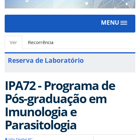
MENU
Toggle
navigat
Abas
Ver
(aba
Recorrência
primárias
ativa)
Reserva de Laboratório
IPA72 - Programa de
Pós-graduação em
Imunologia e
Parasitologia
Vila Digital 8C