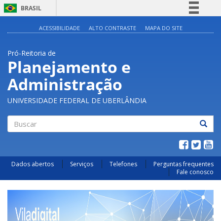
BRASIL
Simplifique!
ACESSIBILIDADE
ALTO CONTRASTE
MAPA DO SITE
Comunica BR
Pró-Reitoria de
Participe
Planejamento e
Acesso à informação
Administração
Legislação
Canais
UNIVERSIDADE FEDERAL DE UBERLÂNDIA
Buscar
Dados abertos
Serviços
Telefones
Perguntas frequentes
Fale conosco