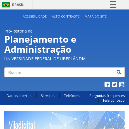
BRASIL
Simplifique!
ACESSIBILIDADE
ALTO CONTRASTE
MAPA DO SITE
Comunica BR
Pró-Reitoria de
Participe
Planejamento e
Acesso à informação
Administração
Legislação
Canais
UNIVERSIDADE FEDERAL DE UBERLÂNDIA
Buscar
Dados abertos
Serviços
Telefones
Perguntas frequentes
Fale conosco