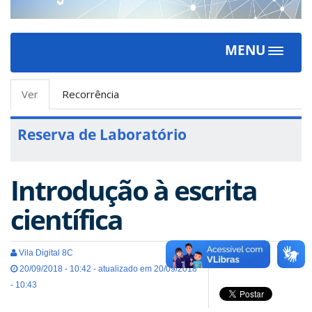
MENU
Toggle
navigat
Abas
Ver
(aba
Recorrência
primárias
ativa)
Reserva de Laboratório
Introdução à escrita
científica
Vila Digital 8C
20/09/2018 - 10:42 - atualizado em 20/09/2018
- 10:43