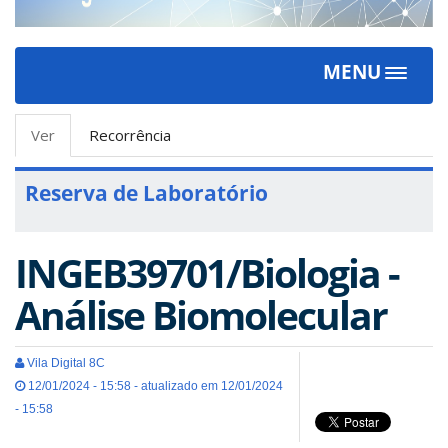
MENU
Toggle
navigat
Abas
Ver
(aba
Recorrência
primárias
ativa)
Reserva de Laboratório
INGEB39701/Biologia -
Análise Biomolecular
Vila Digital 8C
12/01/2024 - 15:58 - atualizado em 12/01/2024
- 15:58