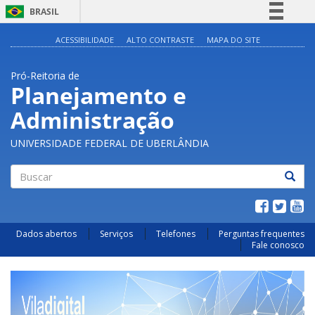
BRASIL
Simplifique!
ACESSIBILIDADE
ALTO CONTRASTE
MAPA DO SITE
Comunica BR
Pró-Reitoria de
Participe
Planejamento e
Acesso à informação
Administração
Legislação
Canais
UNIVERSIDADE FEDERAL DE UBERLÂNDIA
Buscar
Dados abertos
Serviços
Telefones
Perguntas frequentes
Fale conosco