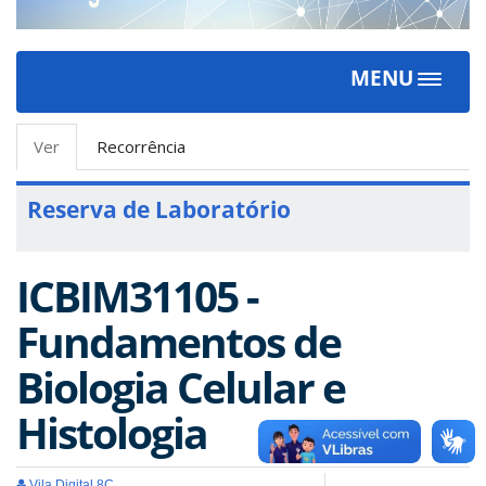
MENU
Toggle
navigat
Abas
Ver
(aba
Recorrência
primárias
ativa)
Reserva de Laboratório
ICBIM31105 -
Fundamentos de
Biologia Celular e
Histologia
Vila Digital 8C