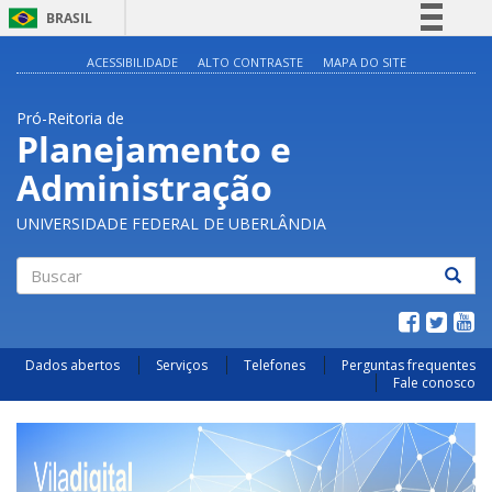
BRASIL
Simplifique!
ACESSIBILIDADE
ALTO CONTRASTE
MAPA DO SITE
Comunica BR
Pró-Reitoria de
Participe
Planejamento e
Acesso à informação
Administração
Legislação
Canais
UNIVERSIDADE FEDERAL DE UBERLÂNDIA
Buscar
Dados abertos
Serviços
Telefones
Perguntas frequentes
Fale conosco