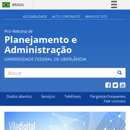
BRASIL
Simplifique!
ACESSIBILIDADE
ALTO CONTRASTE
MAPA DO SITE
Comunica BR
Pró-Reitoria de
Participe
Planejamento e
Acesso à informação
Administração
Legislação
Canais
UNIVERSIDADE FEDERAL DE UBERLÂNDIA
Buscar
Dados abertos
Serviços
Telefones
Perguntas frequentes
Fale conosco