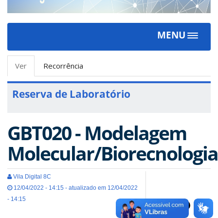
MENU
Toggle
navigat
Abas
Ver
(aba
Recorrência
primárias
ativa)
Reserva de Laboratório
GBT020 - Modelagem
Molecular/Biorecnologia
Vila Digital 8C
12/04/2022 - 14:15 - atualizado em 12/04/2022
- 14:15