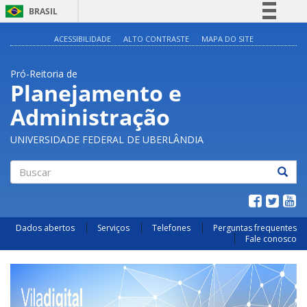
BRASIL
Simplifique!
ACESSIBILIDADE
ALTO CONTRASTE
MAPA DO SITE
Comunica BR
Pró-Reitoria de
Participe
Planejamento e
Acesso à informação
Administração
Legislação
Canais
UNIVERSIDADE FEDERAL DE UBERLÂNDIA
Buscar
Dados abertos
Serviços
Telefones
Perguntas frequentes
Fale conosco