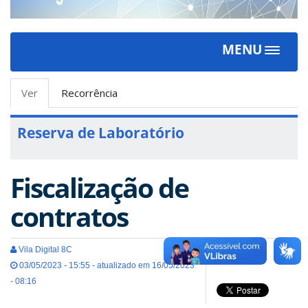
MENU
Toggle
navigat
Abas
Ver
(aba
Recorrência
primárias
ativa)
Reserva de Laboratório
Fiscalização de
contratos
Vila Digital 8C
03/05/2023 - 15:55 - atualizado em 16/05/2023
- 08:16