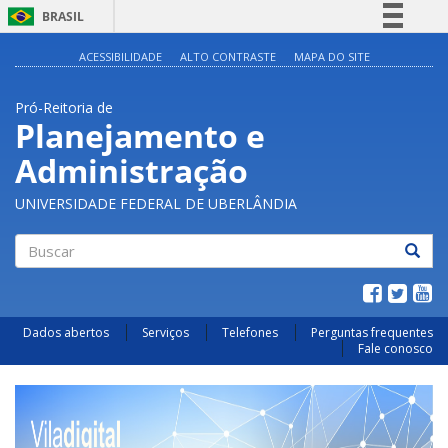
BRASIL
Simplifique!
ACESSIBILIDADE
ALTO CONTRASTE
MAPA DO SITE
Comunica BR
Pró-Reitoria de
Participe
Planejamento e
Acesso à informação
Administração
Legislação
Canais
UNIVERSIDADE FEDERAL DE UBERLÂNDIA
Buscar
Dados abertos
Serviços
Telefones
Perguntas frequentes
Fale conosco