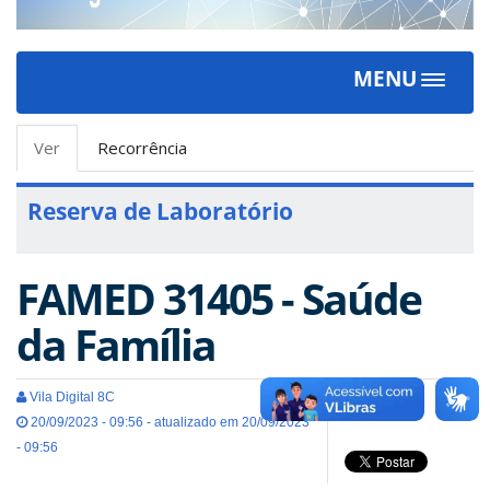
MENU
Toggle
navigat
Abas
Ver
(aba
Recorrência
primárias
ativa)
Reserva de Laboratório
FAMED 31405 - Saúde
da Família
Vila Digital 8C
20/09/2023 - 09:56 - atualizado em 20/09/2023
- 09:56