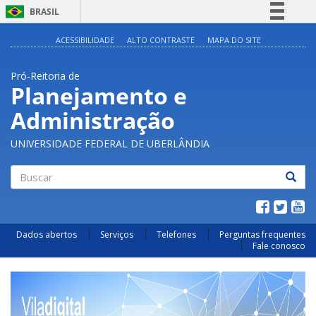
BRASIL
Simplifique!
ACESSIBILIDADE
ALTO CONTRASTE
MAPA DO SITE
Comunica BR
Pró-Reitoria de
Participe
Planejamento e
Acesso à informação
Administração
Legislação
Canais
UNIVERSIDADE FEDERAL DE UBERLÂNDIA
Buscar
Dados abertos
Serviços
Telefones
Perguntas frequentes
Fale conosco