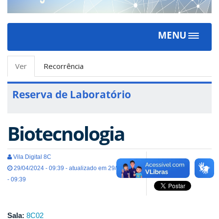
MENU
Toggle
navigat
Abas
Ver
(aba
Recorrência
primárias
ativa)
Reserva de Laboratório
Biotecnologia
Vila Digital 8C
29/04/2024 - 09:39 - atualizado em 29/04/2024
- 09:39
Sala:
8C02