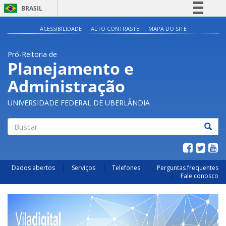
BRASIL
Simplifique!
ACESSIBILIDADE
ALTO CONTRASTE
MAPA DO SITE
Comunica BR
Pró-Reitoria de
Participe
Planejamento e
Acesso à informação
Administração
Legislação
Canais
UNIVERSIDADE FEDERAL DE UBERLÂNDIA
Buscar
Dados abertos
Serviços
Telefones
Perguntas frequentes
Fale conosco