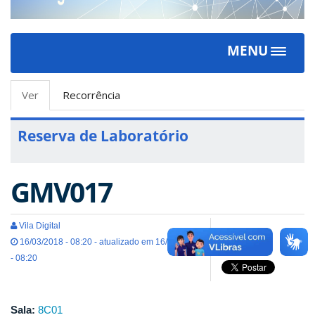
MENU
Toggle
navigat
Abas
Ver
(aba
Recorrência
primárias
ativa)
Reserva de Laboratório
GMV017
Vila Digital
16/03/2018 - 08:20 - atualizado em 16/03/2018
- 08:20
Sala:
8C01