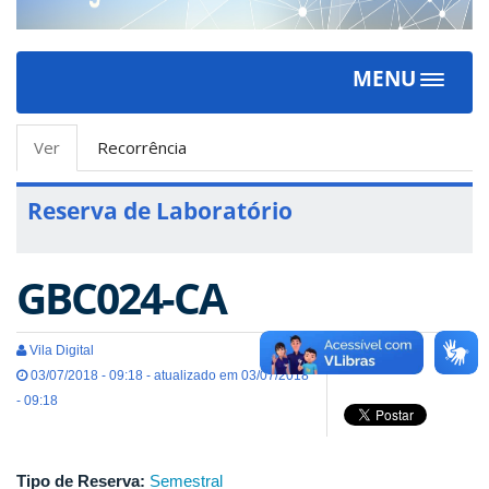
MENU
Toggle
navigat
Abas
Ver
(aba
Recorrência
primárias
ativa)
Reserva de Laboratório
GBC024-CA
Vila Digital
03/07/2018 - 09:18 - atualizado em 03/07/2018
- 09:18
Tipo de Reserva:
Semestral