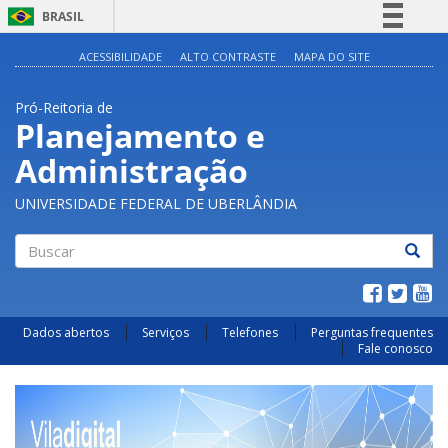
BRASIL
Simplifique!
ACESSIBILIDADE
ALTO CONTRASTE
MAPA DO SITE
Comunica BR
Pró-Reitoria de
Participe
Planejamento e
Acesso à informação
Administração
Legislação
Canais
UNIVERSIDADE FEDERAL DE UBERLÂNDIA
Buscar
Dados abertos
Serviços
Telefones
Perguntas frequentes
Fale conosco