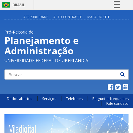
BRASIL
Simplifique!
ACESSIBILIDADE
ALTO CONTRASTE
MAPA DO SITE
Comunica BR
Pró-Reitoria de
Participe
Planejamento e
Acesso à informação
Administração
Legislação
Canais
UNIVERSIDADE FEDERAL DE UBERLÂNDIA
Buscar
Dados abertos
Serviços
Telefones
Perguntas frequentes
Fale conosco