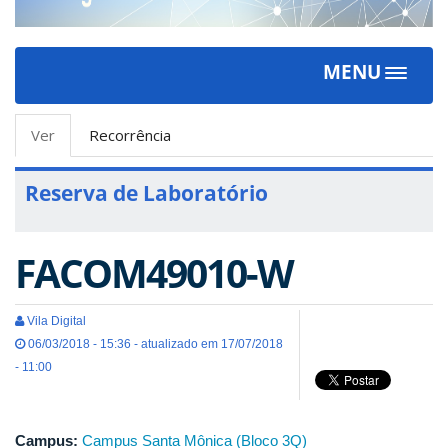
MENU
Toggle
navigat
Abas
Ver
(aba
Recorrência
primárias
ativa)
Reserva de Laboratório
FACOM49010-W
Vila Digital
06/03/2018 - 15:36 - atualizado em 17/07/2018
- 11:00
Campus:
Campus Santa Mônica (Bloco 3Q)