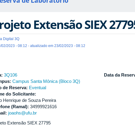
eserva de Laboratório
rojeto Extensão SIEX 2779
a Digital 3Q
/02/2023 - 08:12 - atualizado em 23/02/2023 - 08:12
a:
3Q106
Data da Reser
mpus:
Campus Santa Mônica (Bloco 3Q)
o de Reserva:
Eventual
e do Solicitante:
o Henrique de Souza Pereira
efone (Ramal):
34999921616
ail:
joaohs@ufu.br
jeto Extensão SIEX 27795