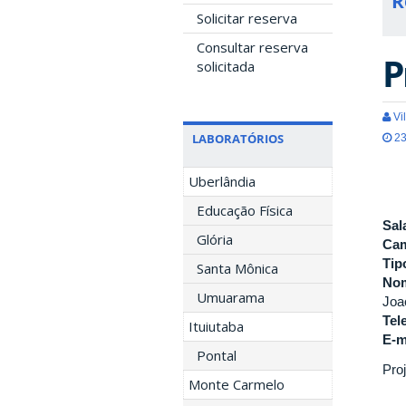
R
Solicitar reserva
Consultar reserva
P
solicitada
Vil
LABORATÓRIOS
23
Uberlândia
Educação Física
Sal
Glória
Ca
Tip
Santa Mônica
Nom
Umuarama
Joa
Tel
Ituiutaba
E-m
Pontal
Pro
Monte Carmelo