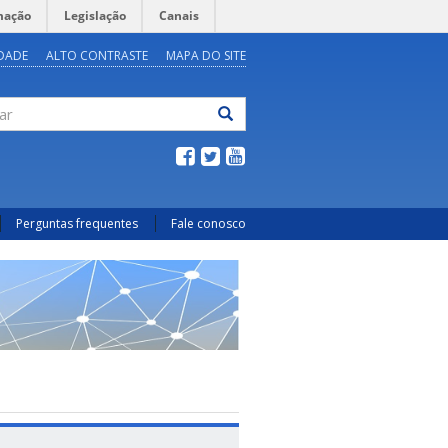
mação
Legislação
Canais
IDADE
ALTO CONTRASTE
MAPA DO SITE
ar
Perguntas frequentes
Fale conosco