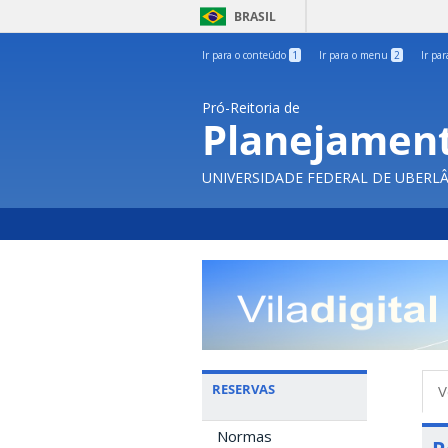
BRASIL
Ir para o conteúdo
1
Ir para o menu
2
Ir pa
Pró-Reitoria de
Planejament
UNIVERSIDADE FEDERAL DE UBERL
A
RESERVAS
V
p
Normas